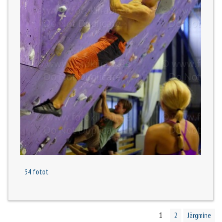
34 fotot
1
2
Järgmine