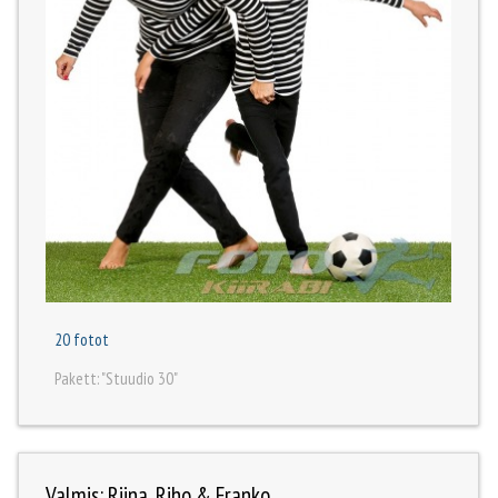
20 fotot
Pakett: "Stuudio 30"
Valmis: Riina, Riho & Franko