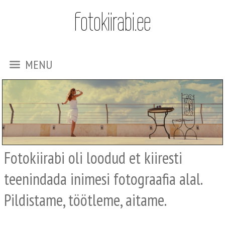
Fotokiirabi.ee
MENU
Fotokiirabi oli loodud et kiiresti
teenindada inimesi fotograafia alal.
Pildistame, töötleme, aitame.